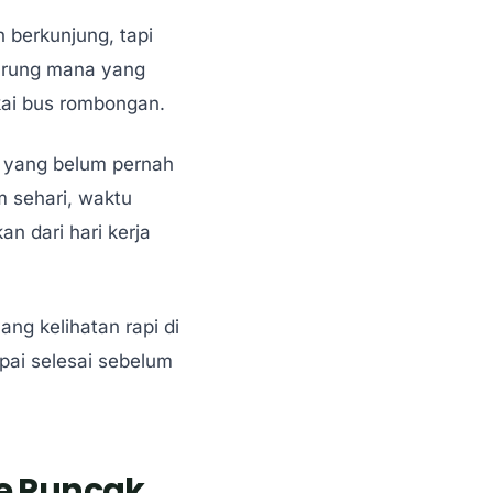
h berkunjung, tapi
warung mana yang
kai bus rombongan.
ng yang belum pernah
m sehari, waktu
an dari hari kerja
yang kelihatan rapi di
pai selesai sebelum
ke Puncak