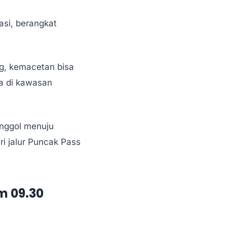
rasi, berangkat
og, kemacetan bisa
ba di kawasan
onggol menuju
ri jalur Puncak Pass
m 09.30