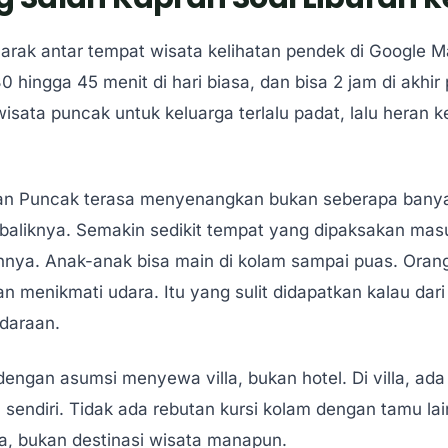
arak antar tempat wisata kelihatan pendek di Google M
 hingga 45 menit di hari biasa, dan bisa 2 jam di akhi
isata puncak untuk keluarga terlalu padat, lalu heran 
an Puncak terasa menyenangkan bukan seberapa banya
sebaliknya. Semakin sedikit tempat yang dipaksakan mas
nnya. Anak-anak bisa main di kolam sampai puas. Orang
an menikmati udara. Itu yang sulit didapatkan kalau da
ndaraan.
n dengan asumsi menyewa villa, bukan hotel. Di villa, ad
 sendiri. Tidak ada rebutan kursi kolam dengan tamu lain
ma, bukan destinasi wisata manapun.