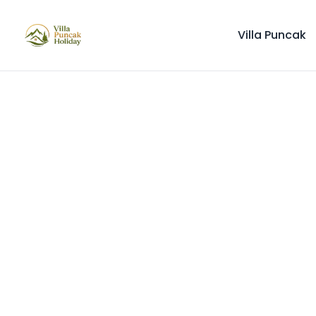
Lewati
ke
Villa Puncak
konten