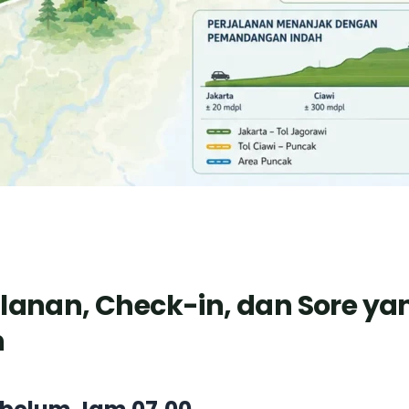
rjalanan, Check-in, dan Sore y
n