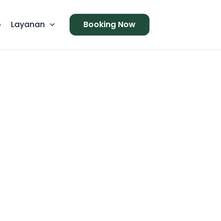
o
Layanan
Booking Now