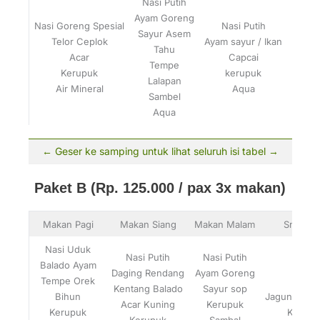
Nasi Putih
Ayam Goreng
Nasi Goreng Spesial
Nasi Putih
Sayur Asem
Telor Ceplok
Ayam sayur / Ikan
Tahu
Kacan
Acar
Capcai
Tempe
Ba
Kerupuk
kerupuk
Lalapan
Air Mineral
Aqua
Sambel
Aqua
Paket B (Rp. 125.000 / pax 3x makan)
Makan Pagi
Makan Siang
Makan Malam
Snack
Nasi Uduk
Nasi Putih
Nasi Putih
Balado Ayam
Daging Rendang
Ayam Goreng
Tempe Orek
Kentang Balado
Sayur sop
Bihun
Jagung Reb
Acar Kuning
Kerupuk
Kerupuk
Kopi
Kerupuk
Sambal