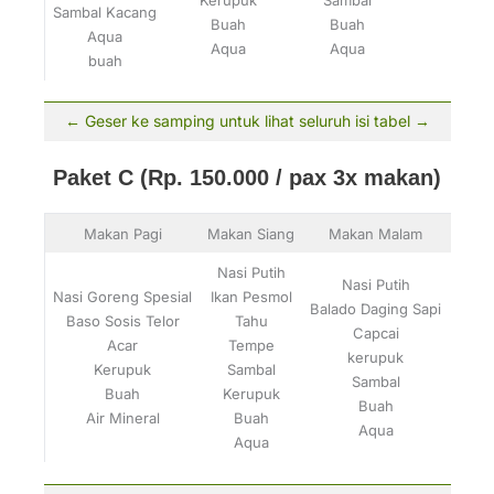
Sambal Kacang
Buah
Buah
Aqua
Aqua
Aqua
buah
Paket C (Rp. 150.000 / pax 3x makan)
Makan Pagi
Makan Siang
Makan Malam
Nasi Putih
Nasi Putih
Nasi Goreng Spesial
Ikan Pesmol
Balado Daging Sapi
Baso Sosis Telor
Tahu
Kac
Capcai
Acar
Tempe
Pis
kerupuk
Kerupuk
Sambal
Sing
Sambal
Buah
Kerupuk
Kopi
Buah
Air Mineral
Buah
Aqua
Aqua