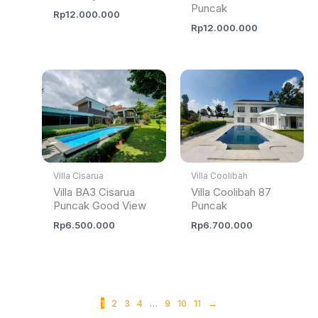
Puncak
Rp
12.000.000
Rp
12.000.000
Villa Cisarua
Villa Coolibah
Villa BA3 Cisarua
Villa Coolibah 87
Puncak Good View
Puncak
Rp
6.500.000
Rp
6.700.000
1
2
3
4
…
9
10
11
→