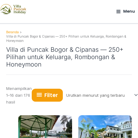
Lewati
ke
Menu
konten
Beranda
Villa di Puncak Bogor & Cipanas — 250+ Pilihan untuk Keluarga, Rombongan &
Honeymoon
Villa di Puncak Bogor & Cipanas — 250+
Pilihan untuk Keluarga, Rombongan &
Honeymoon
Menampilkan
Filter
1–16 dari 176
Diurutkan
hasil
menurut
yang
terbaru