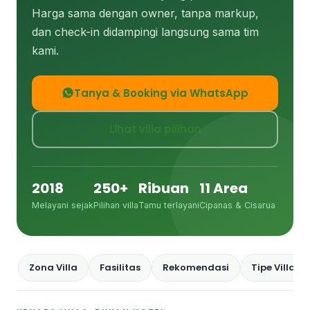
Harga sama dengan owner, tanpa markup,
dan check-in didampingi langsung sama tim
kami.
Tanya & Booking via WhatsApp
Lihat villa pilihan
2018
250+
Ribuan
11 Area
Melayani sejak
Pilihan villa
Tamu terlayani
Cipanas & Cisarua
Zona Villa
Fasilitas
Rekomendasi
Tipe Villa