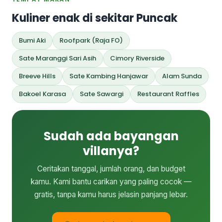
Kuliner enak di sekitar Puncak
Bumi Aki
Roofpark (Raja FO)
Sate Maranggi Sari Asih
Cimory Riverside
Breeve Hills
Sate Kambing Hanjawar
Alam Sunda
Bakoel Karasa
Sate Sawargi
Restaurant Raffles
Sudah ada bayangan
villanya?
Ceritakan tanggal, jumlah orang, dan budget
kamu. Kami bantu carikan yang paling cocok —
gratis, tanpa kamu harus jelasin panjang lebar.