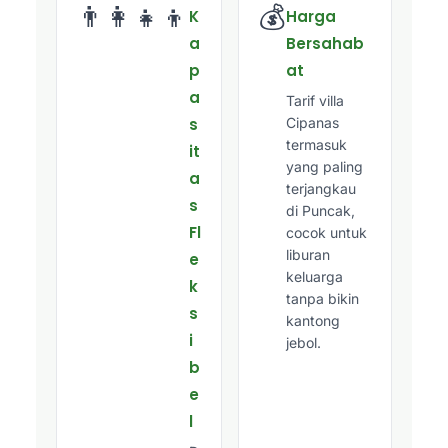
👨‍👩‍👧‍👦
💰
K
Harga
a
Bersahab
p
at
a
Tarif villa
s
Cipanas
termasuk
it
yang paling
a
terjangkau
s
di Puncak,
Fl
cocok untuk
liburan
e
keluarga
k
tanpa bikin
s
kantong
i
jebol.
b
e
l