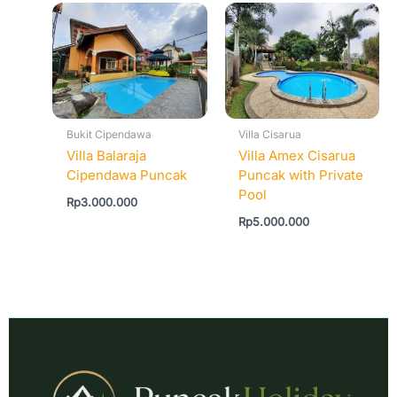
Bukit Cipendawa
Villa Cisarua
Villa Balaraja
Villa Amex Cisarua
Cipendawa Puncak
Puncak with Private
Pool
Rp
3.000.000
Rp
5.000.000