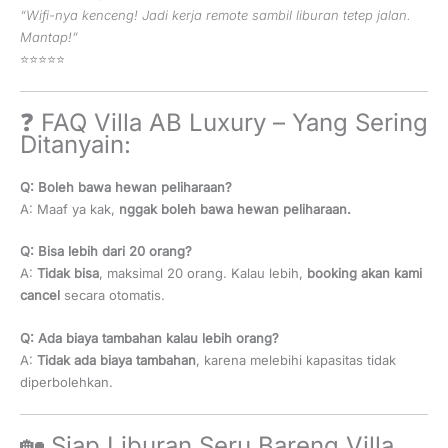
“Wifi-nya kenceng! Jadi kerja remote sambil liburan tetep jalan.
Mantap!”
⭐⭐⭐⭐⭐
❓ FAQ Villa AB Luxury – Yang Sering
Ditanyain:
Q: Boleh bawa hewan peliharaan?
A: Maaf ya kak,
nggak boleh bawa hewan peliharaan.
Q: Bisa lebih dari 20 orang?
A:
Tidak bisa
, maksimal 20 orang. Kalau lebih,
booking akan kami
cancel
secara otomatis.
Q: Ada biaya tambahan kalau lebih orang?
A:
Tidak ada biaya tambahan
, karena melebihi kapasitas tidak
diperbolehkan.
🏡 Siap Liburan Seru Bareng Villa