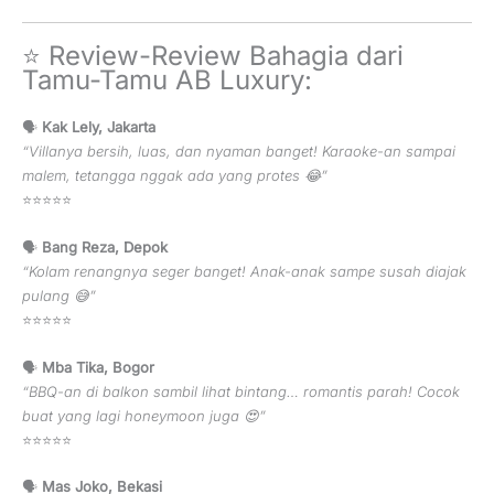
⭐ Review-Review Bahagia dari
Tamu-Tamu AB Luxury:
🗣️
Kak Lely, Jakarta
“Villanya bersih, luas, dan nyaman banget! Karaoke-an sampai
malem, tetangga nggak ada yang protes 😂”
⭐⭐⭐⭐⭐
🗣️
Bang Reza, Depok
“Kolam renangnya seger banget! Anak-anak sampe susah diajak
pulang 😅”
⭐⭐⭐⭐⭐
🗣️
Mba Tika, Bogor
“BBQ-an di balkon sambil lihat bintang… romantis parah! Cocok
buat yang lagi honeymoon juga 😍”
⭐⭐⭐⭐⭐
🗣️
Mas Joko, Bekasi