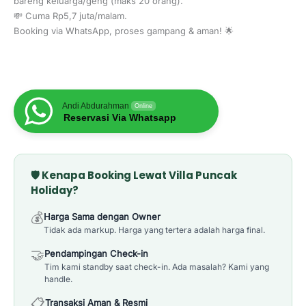
bareng keluarga/geng (maks 20 orang).
💸 Cuma Rp5,7 juta/malam.
Booking via WhatsApp, proses gampang & aman! 🌟
Andi Abdurahman
Online
Reservasi Via Whatsapp
🛡️ Kenapa Booking Lewat Villa Puncak
Holiday?
💰
Harga Sama dengan Owner
Tidak ada markup. Harga yang tertera adalah harga final.
🤝
Pendampingan Check-in
Tim kami standby saat check-in. Ada masalah? Kami yang
handle.
📋
Transaksi Aman & Resmi