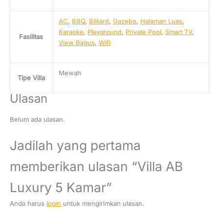
AC
,
BBQ
,
Billiard
,
Gazebo
,
Halaman Luas
,
Karaoke
,
Playground
,
Private Pool
,
Smart TV
,
Fasilitas
View Bagus
,
Wifi
Mewah
Tipe Villa
Ulasan
Belum ada ulasan.
Jadilah yang pertama
memberikan ulasan “Villa AB
Luxury 5 Kamar”
Anda harus
login
untuk mengirimkan ulasan.