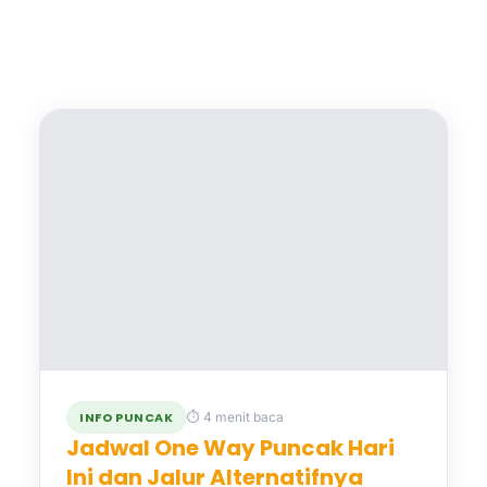
INFO PUNCAK
⏱ 4 menit baca
Jadwal One Way Puncak Hari
Ini dan Jalur Alternatifnya