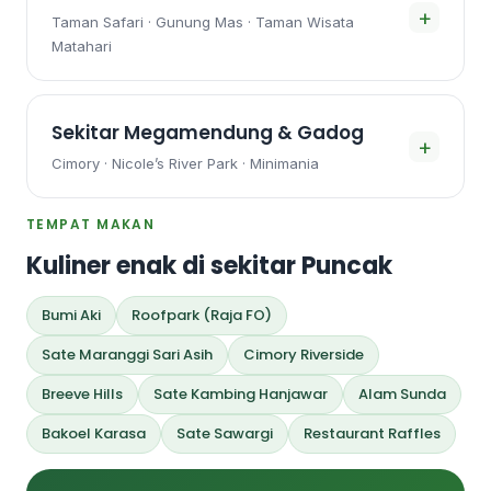
+
Taman Safari · Gunung Mas · Taman Wisata
Matahari
Sekitar Megamendung & Gadog
+
Cimory · Nicole’s River Park · Minimania
TEMPAT MAKAN
Kuliner enak di sekitar Puncak
Bumi Aki
Roofpark (Raja FO)
Sate Maranggi Sari Asih
Cimory Riverside
Breeve Hills
Sate Kambing Hanjawar
Alam Sunda
Bakoel Karasa
Sate Sawargi
Restaurant Raffles