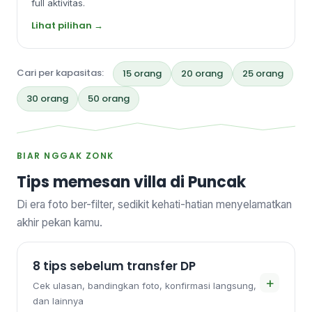
full aktivitas.
Lihat pilihan →
Cari per kapasitas:
15 orang
20 orang
25 orang
30 orang
50 orang
BIAR NGGAK ZONK
Tips memesan villa di Puncak
Di era foto ber-filter, sedikit kehati-hatian menyelamatkan
akhir pekan kamu.
8 tips sebelum transfer DP
+
Cek ulasan, bandingkan foto, konfirmasi langsung,
dan lainnya