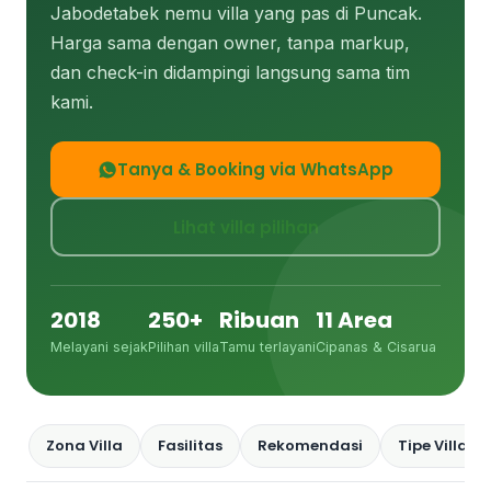
Jabodetabek nemu villa yang pas di Puncak.
Harga sama dengan owner, tanpa markup,
dan check-in didampingi langsung sama tim
kami.
Tanya & Booking via WhatsApp
Lihat villa pilihan
2018
250+
Ribuan
11 Area
Melayani sejak
Pilihan villa
Tamu terlayani
Cipanas & Cisarua
Zona Villa
Fasilitas
Rekomendasi
Tipe Villa