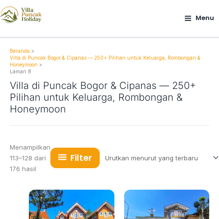
Lewati
ke
Menu
konten
Beranda
Villa di Puncak Bogor & Cipanas — 250+ Pilihan untuk Keluarga, Rombongan &
Honeymoon
Laman 8
Villa di Puncak Bogor & Cipanas — 250+
Pilihan untuk Keluarga, Rombongan &
Honeymoon
Menampilkan
Filter
113–128 dari
Diurutkan
176 hasil
menurut
yang
terbaru