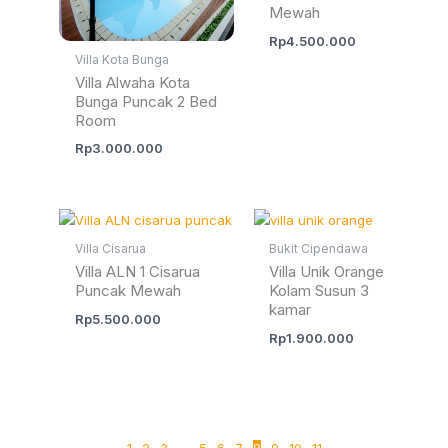
Mewah
Rp
4.500.000
Villa Kota Bunga
Villa Alwaha Kota
Bunga Puncak 2 Bed
Room
Rp
3.000.000
Villa Cisarua
Bukit Cipendawa
Villa ALN 1 Cisarua
Villa Unik Orange
Puncak Mewah
Kolam Susun 3
kamar
Rp
5.500.000
Rp
1.900.000
←
1
2
3
…
5
6
7
8
9
10
11
→