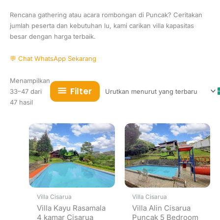
Rencana gathering atau acara rombongan di Puncak? Ceritakan
jumlah peserta dan kebutuhan lu, kami carikan villa kapasitas
besar dengan harga terbaik.
💬 Chat WhatsApp Sekarang
Menampilkan
Filter
33–47 dari
Diurutkan
47 hasil
menurut
yang
terbaru
Villa Cisarua
Villa Cisarua
Villa Kayu Rasamala
Villa Alin Cisarua
4 kamar Cisarua
Puncak 5 Bedroom