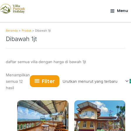
Lewati
ke
Menu
konten
Beranda
Produk
Dibawah 1jt
Dibawah 1jt
daftar semua villa dengan harga di bawah 1jt
Menampilkan
Filter
semua 12
Diurutkan
hasil
menurut
yang
terbaru