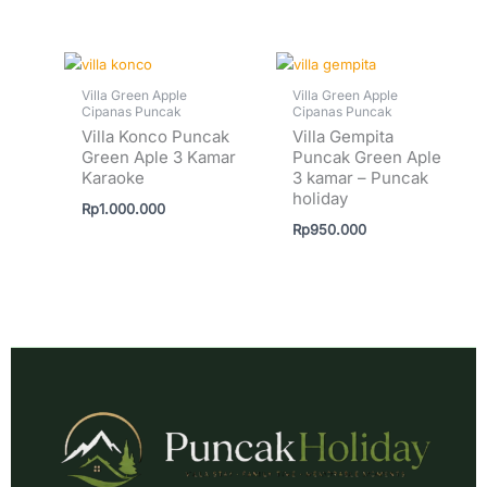
Villa Green Apple
Villa Green Apple
Cipanas Puncak
Cipanas Puncak
Villa Konco Puncak
Villa Gempita
Green Aple 3 Kamar
Puncak Green Aple
Karaoke
3 kamar – Puncak
holiday
Rp
1.000.000
Rp
950.000