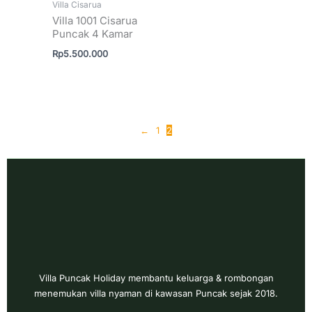
Villa Cisarua
Villa 1001 Cisarua
Puncak 4 Kamar
Rp
5.500.000
←
1
2
Villa Puncak Holiday membantu keluarga & rombongan
menemukan villa nyaman di kawasan Puncak sejak 2018.